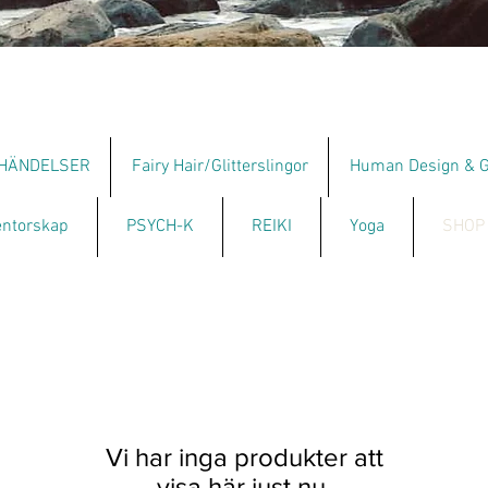
HÄNDELSER
Fairy Hair/Glitterslingor
Human Design & G
ntorskap
PSYCH-K
REIKI
Yoga
SHOP
Vi har inga produkter att
visa här just nu.