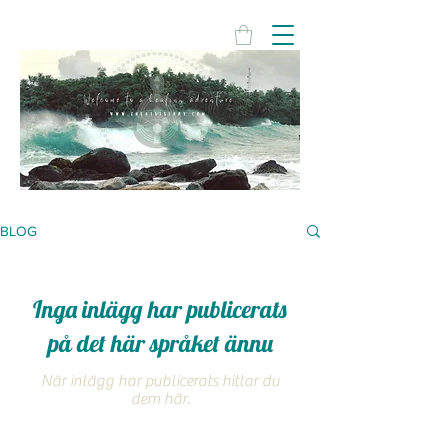
BLOG
Inga inlägg har publicerats
på det här språket ännu
När inlägg har publicerats hittar du
dem här.