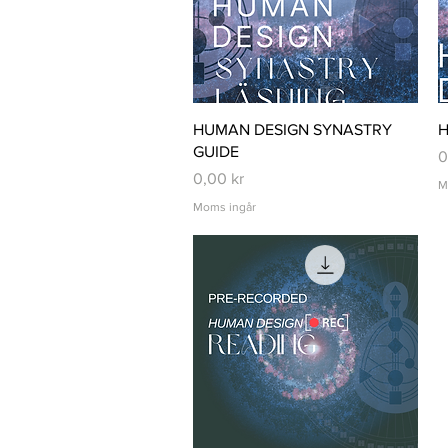
Snabbvisning
HUMAN DESIGN SYNASTRY
H
GUIDE
P
0
Pris
0,00 kr
M
Moms ingår