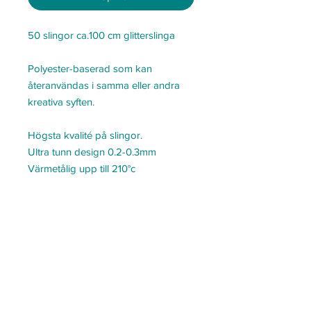
50 slingor ca.100 cm glitterslinga
Polyester-baserad som kan
återanvändas i samma eller andra
kreativa syften.
Högsta kvalité på slingor.
Ultra tunn design 0.2-0.3mm
Värmetålig upp till 210°c
Underhåll ditt hår precis som vanligt!
Går att...
Borsta
Tvätta
Torka